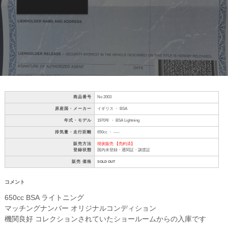
商品番号
No 2003
原産国・メーカー
イギリス ・ BSA
年式・モデル
1970年 ・ BSA Lightning
排気量・走行距離
650cc ・ ----
販売方法
現状販売 【売約済】
登録状態
国内未登録・通関証・譲渡証
販売 価格
SOLD OUT
コメント
650cc BSA ライトニング
マッチングナンバー オリジナルコンディション
機関良好 コレクションされていたショールームからの入庫です