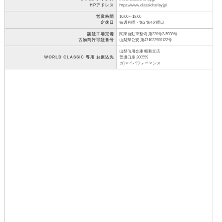
HPアドレス
https://www.classicharley.jp/
営業時間
10:00～18:00
定休日
毎週月曜・第2 第4火曜日
認証工場完備
関東自動車整備 第220号2-5938号
古物商許可証番号
山梨県公安 第471022900122号
山梨信用金庫 昭和支店
WORLD CLASSIC 専用 お振込先
普通口座 200559
カ)マイパフォーマンス