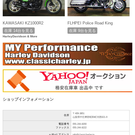
KAWASAKI KZ1000R2
FLHPEI Police Road King
在庫 14台を見る
在庫 9台を見る
HarleyDavidson & More
ショップインフォメーション
〒409-3851
住所
山梨県中巨摩郡昭和町河西621-9
電話番号
055-244-8200
ファックス
055-244-8222
e-Mail アドレス
info@classicharley.jp