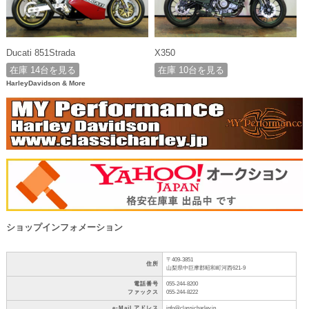
Ducati 851Strada
X350
在庫 14台を見る
在庫 10台を見る
HarleyDavidson & More
ショップインフォメーション
〒409-3851
住所
山梨県中巨摩郡昭和町河西621-9
電話番号
055-244-8200
ファックス
055-244-8222
e-Mail アドレス
info@classicharley.jp