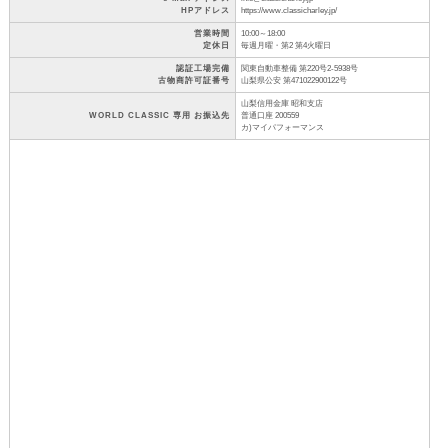
HPアドレス
https://www.classicharley.jp/
営業時間
10:00～18:00
定休日
毎週月曜・第2 第4火曜日
認証工場完備
関東自動車整備 第220号2-5938号
古物商許可証番号
山梨県公安 第471022900122号
山梨信用金庫 昭和支店
WORLD CLASSIC 専用 お振込先
普通口座 200559
カ)マイパフォーマンス