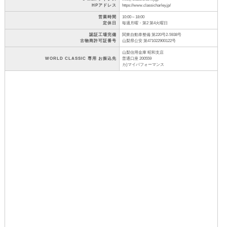
HPアドレス
https://www.classicharley.jp/
営業時間
10:00～18:00
定休日
毎週月曜・第2 第4火曜日
認証工場完備
関東自動車整備 第220号2-5938号
古物商許可証番号
山梨県公安 第471022900122号
山梨信用金庫 昭和支店
WORLD CLASSIC 専用 お振込先
普通口座 200559
カ)マイパフォーマンス