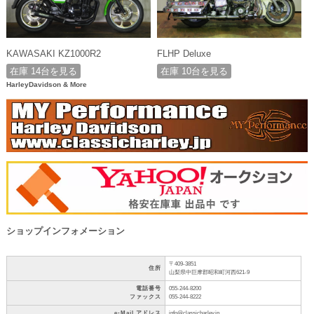
KAWASAKI KZ1000R2
FLHP Deluxe
在庫 14台を見る
在庫 10台を見る
HarleyDavidson & More
ショップインフォメーション
〒409-3851
住所
山梨県中巨摩郡昭和町河西621-9
電話番号
055-244-8200
ファックス
055-244-8222
e-Mail アドレス
info@classicharley.jp