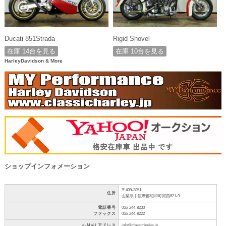
Ducati 851Strada
Rigid Shovel
在庫 14台を見る
在庫 10台を見る
HarleyDavidson & More
ショップインフォメーション
〒409-3851
住所
山梨県中巨摩郡昭和町河西621-9
電話番号
055-244-8200
ファックス
055-244-8222
e-Mail アドレス
info@classicharley.jp