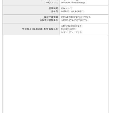
HPアドレス
https://www.classicharley.jp/
営業時間
10:00～18:00
定休日
毎週月曜・第2 第4火曜日
認証工場完備
関東自動車整備 第220号2-5938号
古物商許可証番号
山梨県公安 第471022900122号
山梨信用金庫 昭和支店
WORLD CLASSIC 専用 お振込先
普通口座 200559
カ)マイパフォーマンス