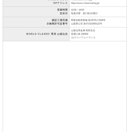
HPアドレス
https://www.classicharley.jp/
営業時間
10:00～18:00
定休日
毎週月曜・第2 第4火曜日
認証工場完備
関東自動車整備 第220号2-5938号
古物商許可証番号
山梨県公安 第471022900122号
山梨信用金庫 昭和支店
WORLD CLASSIC 専用 お振込先
普通口座 200559
カ)マイパフォーマンス