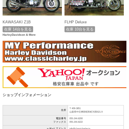
KAWASAKI Z1B
FLHP Deluxe
在庫 14台を見る
在庫 10台を見る
HarleyDavidson & More
ショップインフォメーション
〒409-3851
住所
山梨県中巨摩郡昭和町河西621-9
電話番号
055-244-8200
ファックス
055-244-8222
e-Mail アドレス
info@classicharley.jp