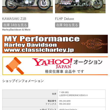
KAWASAKI Z1B
FLHP Deluxe
在庫 14台を見る
在庫 9台を見る
HarleyDavidson & More
ショップインフォメーション
〒409-3851
住所
山梨県中巨摩郡昭和町河西621-9
電話番号
055-244-8200
ファックス
055-244-8222
e-Mail アドレス
info@classicharley.jp