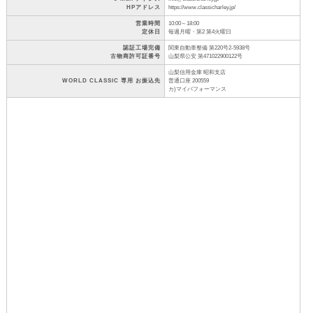
HPアドレス
https://www.classicharley.jp/
営業時間
10:00～18:00
定休日
毎週月曜・第2 第4火曜日
認証工場完備
関東自動車整備 第220号2-5938号
古物商許可証番号
山梨県公安 第471022900122号
山梨信用金庫 昭和支店
WORLD CLASSIC 専用 お振込先
普通口座 200559
カ)マイパフォーマンス