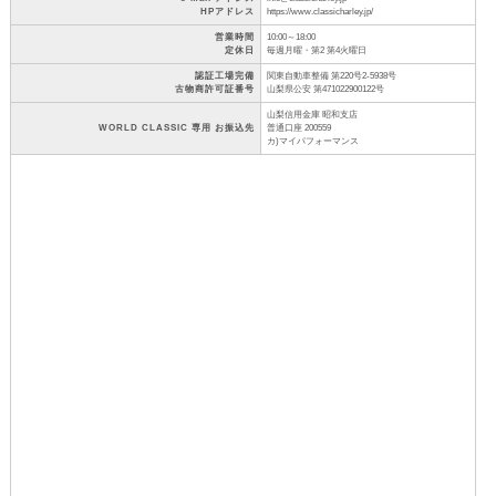
HPアドレス
https://www.classicharley.jp/
営業時間
10:00～18:00
定休日
毎週月曜・第2 第4火曜日
認証工場完備
関東自動車整備 第220号2-5938号
古物商許可証番号
山梨県公安 第471022900122号
山梨信用金庫 昭和支店
WORLD CLASSIC 専用 お振込先
普通口座 200559
カ)マイパフォーマンス