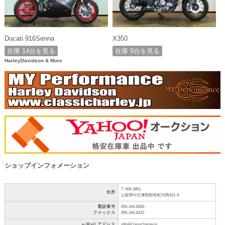
Ducati 916Senna
X350
在庫 14台を見る
在庫 9台を見る
HarleyDavidson & More
ショップインフォメーション
〒409-3851
住所
山梨県中巨摩郡昭和町河西621-9
電話番号
055-244-8200
ファックス
055-244-8222
e-Mail アドレス
info@classicharley.jp