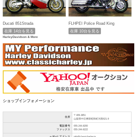
Ducati 851Strada
FLHPEI Police Road King
在庫 14台を見る
在庫 10台を見る
HarleyDavidson & More
ショップインフォメーション
〒409-3851
住所
山梨県中巨摩郡昭和町河西621-9
電話番号
055-244-8200
ファックス
055-244-8222
e-Mail アドレス
info@classicharley.jp