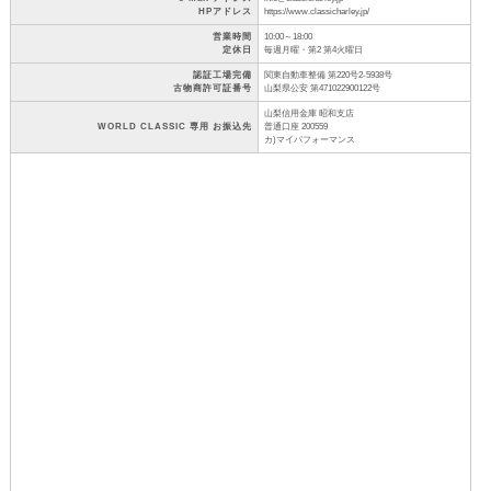
HPアドレス
https://www.classicharley.jp/
営業時間
10:00～18:00
定休日
毎週月曜・第2 第4火曜日
認証工場完備
関東自動車整備 第220号2-5938号
古物商許可証番号
山梨県公安 第471022900122号
山梨信用金庫 昭和支店
WORLD CLASSIC 専用 お振込先
普通口座 200559
カ)マイパフォーマンス