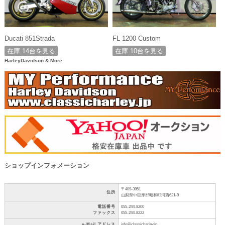
Ducati 851Strada
FL 1200 Custom
在庫 14台を見る
在庫 10台を見る
HarleyDavidson & More
ショップインフォメーション
〒409-3851
住所
山梨県中巨摩郡昭和町河西621-9
電話番号
055-244-8200
ファックス
055-244-8222
e-Mail アドレス
info@classicharley.jp