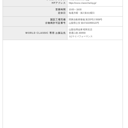
HPアドレス
https://www.classicharley.jp/
営業時間
10:00～18:00
定休日
毎週月曜・第2 第4火曜日
認証工場完備
関東自動車整備 第220号2-5938号
古物商許可証番号
山梨県公安 第471022900122号
山梨信用金庫 昭和支店
WORLD CLASSIC 専用 お振込先
普通口座 200559
カ)マイパフォーマンス