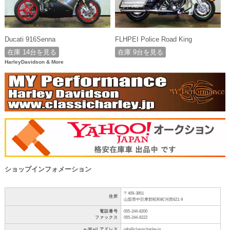
Ducati 916Senna
FLHPEI Police Road King
在庫 14台を見る
在庫 9台を見る
HarleyDavidson & More
ショップインフォメーション
〒409-3851
住所
山梨県中巨摩郡昭和町河西621-9
電話番号
055-244-8200
ファックス
055-244-8222
e-Mail アドレス
info@classicharley.jp