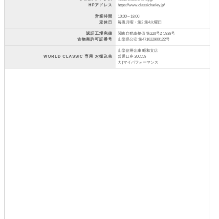
HPアドレス
https://www.classicharley.jp/
営業時間
10:00～18:00
定休日
毎週月曜・第2 第4火曜日
認証工場完備
関東自動車整備 第220号2-5938号
古物商許可証番号
山梨県公安 第471022900122号
山梨信用金庫 昭和支店
WORLD CLASSIC 専用 お振込先
普通口座 200559
カ)マイパフォーマンス