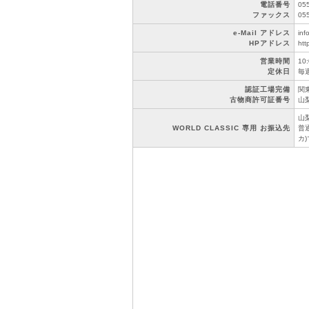
電話番号
05
ファックス
05
e-Mail アドレス
inf
HPアドレス
htt
営業時間
10
定休日
毎
認証工場完備
関東
古物商許可証番号
山梨
山
WORLD CLASSIC 専用 お振込先
普通
カ