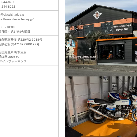
5-244-8200
5-244-8222
o@classicharley.jp
ps://www.classicharley.jp/
:00～18:00
週月曜・第2 第4火曜日
自動車整備 第220号2-5938号
県公安 第471022900122号
梨信用金庫 昭和支店
口座 200559
)マイパフォーマンス