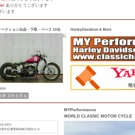
der
ありがとうございます
ざいます
オークション出品・下取・ベース 10台
HarleyDavidson & More
G
ase
在庫 10台を見る
MYPerformance
WORLD CLASSIC MOTOR CYCLE
09-3851
梨県中巨摩郡昭和町河西621-9