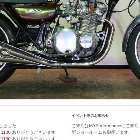
イベント等のお知らせ
しました
ご来店はMYPerformanceにご来
 1100
ありがとうございます
新ショールームも御座います。
 1100
ありがとうございます