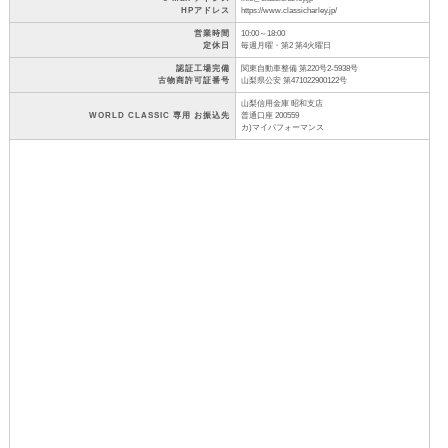
HPアドレス
https://www.classicharley.jp/
営業時間
10:00～18:00
定休日
毎週月曜・第2 第4火曜日
認証工場完備
関東自動車整備 第220号2-5938号
古物商許可証番号
山梨県公安 第471022900122号
山梨信用金庫 昭和支店
WORLD CLASSIC 専用 お振込先
普通口座 200559
カ)マイパフォーマンス