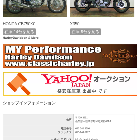
HONDA CB750K0
X350
在庫 14台を見る
在庫 9台を見る
HarleyDavidson & More
ショップインフォメーション
〒409-3851
住所
山梨県中巨摩郡昭和町河西621-9
電話番号
055-244-8200
ファックス
055-244-8222
e-Mail アドレス
info@classicharley.jp