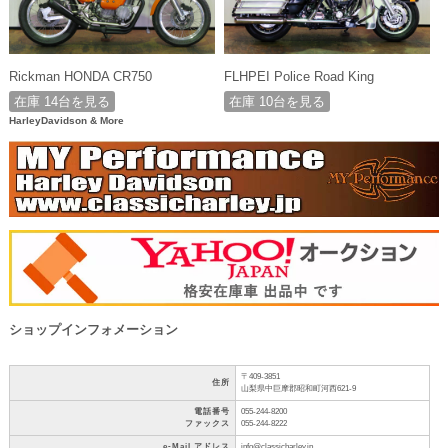
Rickman HONDA CR750
FLHPEI Police Road King
在庫 14台を見る
在庫 10台を見る
HarleyDavidson & More
ショップインフォメーション
〒409-3851
住所
山梨県中巨摩郡昭和町河西621-9
電話番号
055-244-8200
ファックス
055-244-8222
e-Mail アドレス
info@classicharley.jp