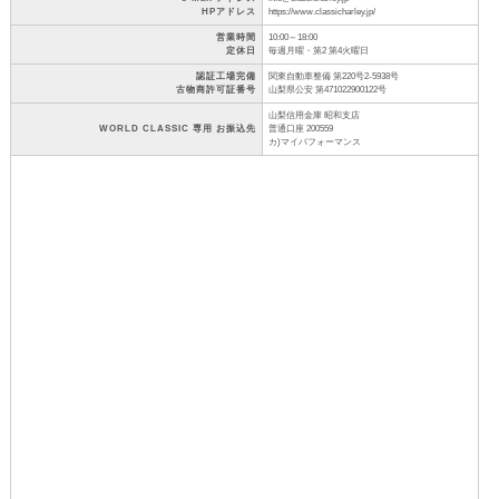
HPアドレス
https://www.classicharley.jp/
営業時間
10:00～18:00
定休日
毎週月曜・第2 第4火曜日
認証工場完備
関東自動車整備 第220号2-5938号
古物商許可証番号
山梨県公安 第471022900122号
山梨信用金庫 昭和支店
WORLD CLASSIC 専用 お振込先
普通口座 200559
カ)マイパフォーマンス