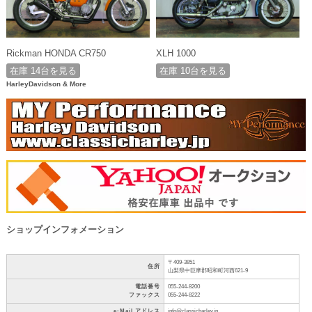
Rickman HONDA CR750
XLH 1000
在庫 14台を見る
在庫 10台を見る
HarleyDavidson & More
ショップインフォメーション
〒409-3851
住所
山梨県中巨摩郡昭和町河西621-9
電話番号
055-244-8200
ファックス
055-244-8222
e-Mail アドレス
info@classicharley.jp