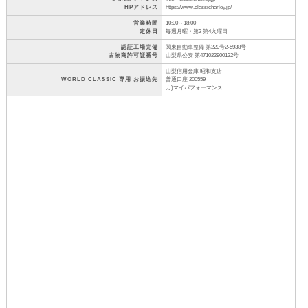
HPアドレス
https://www.classicharley.jp/
営業時間
10:00～18:00
定休日
毎週月曜・第2 第4火曜日
認証工場完備
関東自動車整備 第220号2-5938号
古物商許可証番号
山梨県公安 第471022900122号
山梨信用金庫 昭和支店
WORLD CLASSIC 専用 お振込先
普通口座 200559
カ)マイパフォーマンス