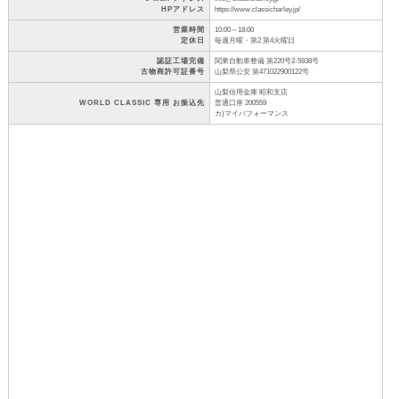
HPアドレス
https://www.classicharley.jp/
営業時間
10:00～18:00
定休日
毎週月曜・第2 第4火曜日
認証工場完備
関東自動車整備 第220号2-5938号
古物商許可証番号
山梨県公安 第471022900122号
山梨信用金庫 昭和支店
WORLD CLASSIC 専用 お振込先
普通口座 200559
カ)マイパフォーマンス