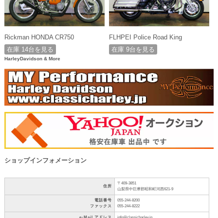
Rickman HONDA CR750
FLHPEI Police Road King
在庫 14台を見る
在庫 9台を見る
HarleyDavidson & More
ショップインフォメーション
〒409-3851
住所
山梨県中巨摩郡昭和町河西621-9
電話番号
055-244-8200
ファックス
055-244-8222
e-Mail アドレス
info@classicharley.jp