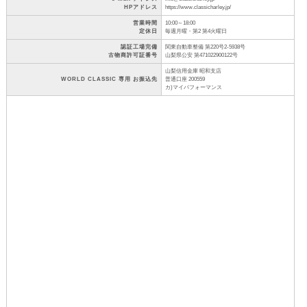
HPアドレス
https://www.classicharley.jp/
営業時間
10:00～18:00
定休日
毎週月曜・第2 第4火曜日
認証工場完備
関東自動車整備 第220号2-5938号
古物商許可証番号
山梨県公安 第471022900122号
山梨信用金庫 昭和支店
WORLD CLASSIC 専用 お振込先
普通口座 200559
カ)マイパフォーマンス