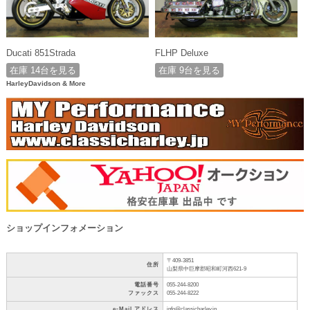
Ducati 851Strada
FLHP Deluxe
在庫 14台を見る
在庫 9台を見る
HarleyDavidson & More
ショップインフォメーション
〒409-3851
住所
山梨県中巨摩郡昭和町河西621-9
電話番号
055-244-8200
ファックス
055-244-8222
e-Mail アドレス
info@classicharley.jp