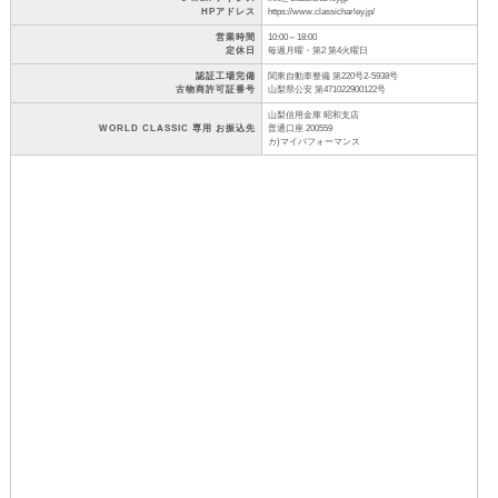
HPアドレス
https://www.classicharley.jp/
営業時間
10:00～18:00
定休日
毎週月曜・第2 第4火曜日
認証工場完備
関東自動車整備 第220号2-5938号
古物商許可証番号
山梨県公安 第471022900122号
山梨信用金庫 昭和支店
WORLD CLASSIC 専用 お振込先
普通口座 200559
カ)マイパフォーマンス