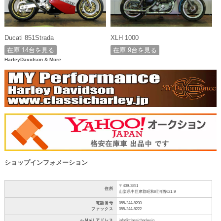
Ducati 851Strada
XLH 1000
在庫 14台を見る
在庫 9台を見る
HarleyDavidson & More
ショップインフォメーション
〒409-3851
住所
山梨県中巨摩郡昭和町河西621-9
電話番号
055-244-8200
ファックス
055-244-8222
e-Mail アドレス
info@classicharley.jp