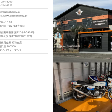
5-244-8200
5-244-8222
o@classicharley.jp
ps://www.classicharley.jp/
:00～18:00
週月曜・第2 第4火曜日
自動車整備 第220号2-5938号
県公安 第471022900122号
梨信用金庫 昭和支店
口座 200559
)マイパフォーマンス