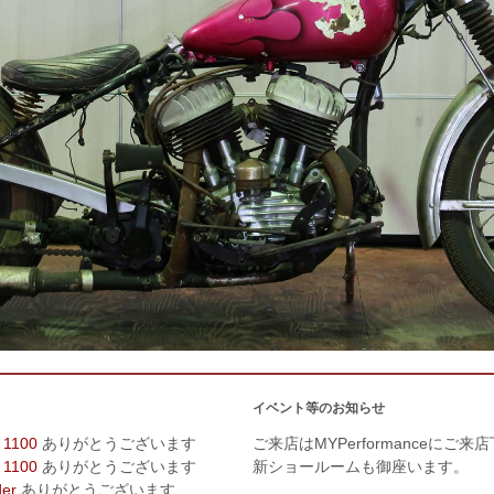
イベント等のお知らせ
 1100
ありがとうございます
ご来店はMYPerformanceにご来
 1100
ありがとうございます
新ショールームも御座います。
der
ありがとうございます