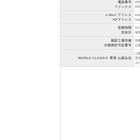
電話番号
05
ファックス
05
e-Mail アドレス
inf
HPアドレス
htt
営業時間
10
定休日
毎
認証工場完備
関東
古物商許可証番号
山梨
山
WORLD CLASSIC 専用 お振込先
普通
カ