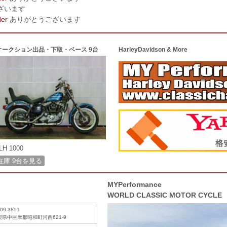
ざいます
der
ありがとうございます
オークション出品・下取・ベース 9台
HarleyDavidson & More
LH 1000
在庫 9台を見る
MYPerformance
WORLD CLASSIC MOTOR CYCLE
09-3851
梨県中巨摩郡昭和町河西621-9