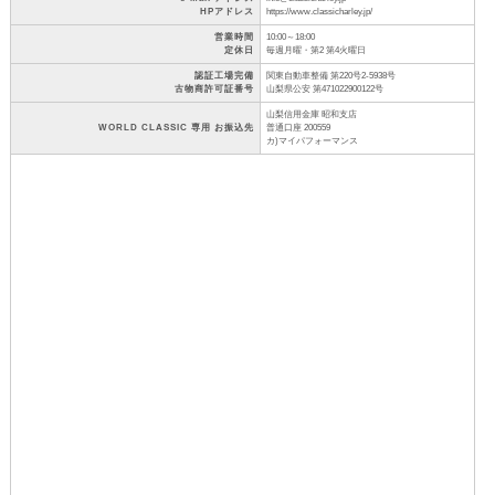
HPアドレス
https://www.classicharley.jp/
営業時間
10:00～18:00
定休日
毎週月曜・第2 第4火曜日
認証工場完備
関東自動車整備 第220号2-5938号
古物商許可証番号
山梨県公安 第471022900122号
山梨信用金庫 昭和支店
WORLD CLASSIC 専用 お振込先
普通口座 200559
カ)マイパフォーマンス