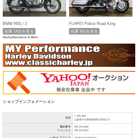
BMW R50／2
FLHPEI Police Road King
在庫 14台を見る
在庫 9台を見る
HarleyDavidson & More
ショップインフォメーション
〒409-3851
住所
山梨県中巨摩郡昭和町河西621-9
電話番号
055-244-8200
ファックス
055-244-8222
e-Mail アドレス
info@classicharley.jp