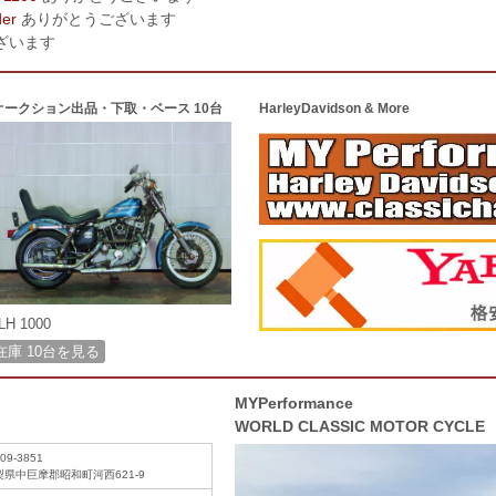
der
ありがとうございます
ざいます
オークション出品・下取・ベース 10台
HarleyDavidson & More
LH 1000
在庫 10台を見る
MYPerformance
WORLD CLASSIC MOTOR CYCLE
09-3851
梨県中巨摩郡昭和町河西621-9