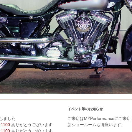
イベント等のお知らせ
しました
ご来店はMYPerformanceにご来
 1100
ありがとうございます
新ショールームも御座います。
 1100
ありがとうございます