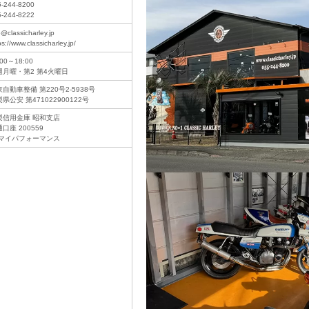
5-244-8200
5-244-8222
o@classicharley.jp
ps://www.classicharley.jp/
:00～18:00
週月曜・第2 第4火曜日
自動車整備 第220号2-5938号
県公安 第471022900122号
梨信用金庫 昭和支店
口座 200559
)マイパフォーマンス