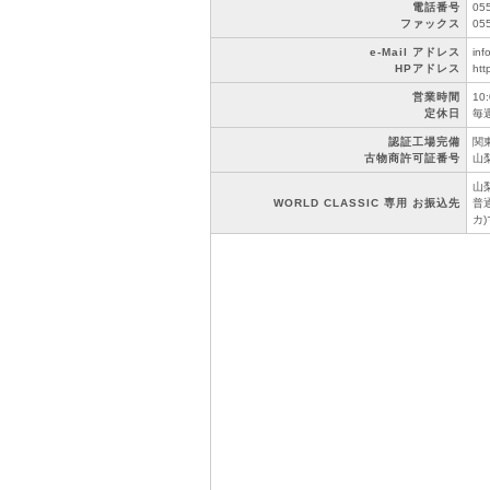
電話番号
05
ファックス
05
e-Mail アドレス
inf
HPアドレス
htt
営業時間
10
定休日
毎
認証工場完備
関東
古物商許可証番号
山梨
山
WORLD CLASSIC 専用 お振込先
普通
カ