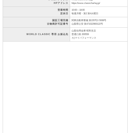
HPアドレス
https://www.classicharley.jp/
営業時間
10:00～18:00
定休日
毎週月曜・第2 第4火曜日
認証工場完備
関東自動車整備 第220号2-5938号
古物商許可証番号
山梨県公安 第471022900122号
山梨信用金庫 昭和支店
WORLD CLASSIC 専用 お振込先
普通口座 200559
カ)マイパフォーマンス