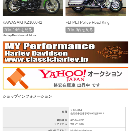
KAWASAKI KZ1000R2
FLHPEI Police Road King
在庫 14台を見る
在庫 9台を見る
HarleyDavidson & More
ショップインフォメーション
〒409-3851
住所
山梨県中巨摩郡昭和町河西621-9
電話番号
055-244-8200
ファックス
055-244-8222
e-Mail アドレス
info@classicharley.jp