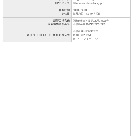
HPアドレス
https://www.classicharley.jp/
営業時間
10:00～18:00
定休日
毎週月曜・第2 第4火曜日
認証工場完備
関東自動車整備 第220号2-5938号
古物商許可証番号
山梨県公安 第471022900122号
山梨信用金庫 昭和支店
WORLD CLASSIC 専用 お振込先
普通口座 200559
カ)マイパフォーマンス