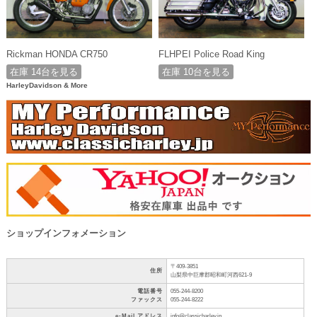
Rickman HONDA CR750
FLHPEI Police Road King
在庫 14台を見る
在庫 10台を見る
HarleyDavidson & More
ショップインフォメーション
〒409-3851
住所
山梨県中巨摩郡昭和町河西621-9
電話番号
055-244-8200
ファックス
055-244-8222
e-Mail アドレス
info@classicharley.jp