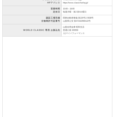
HPアドレス
https://www.classicharley.jp/
営業時間
10:00～18:00
定休日
毎週月曜・第2 第4火曜日
認証工場完備
関東自動車整備 第220号2-5938号
古物商許可証番号
山梨県公安 第471022900122号
山梨信用金庫 昭和支店
WORLD CLASSIC 専用 お振込先
普通口座 200559
カ)マイパフォーマンス