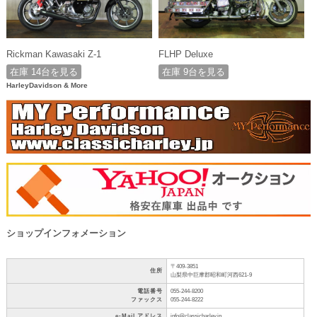
Rickman Kawasaki Z-1
FLHP Deluxe
在庫 14台を見る
在庫 9台を見る
HarleyDavidson & More
ショップインフォメーション
〒409-3851
住所
山梨県中巨摩郡昭和町河西621-9
電話番号
055-244-8200
ファックス
055-244-8222
e-Mail アドレス
info@classicharley.jp