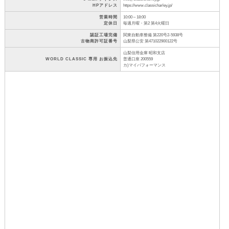
HPアドレス
https://www.classicharley.jp/
営業時間
10:00～18:00
定休日
毎週月曜・第2 第4火曜日
認証工場完備
関東自動車整備 第220号2-5938号
古物商許可証番号
山梨県公安 第471022900122号
山梨信用金庫 昭和支店
WORLD CLASSIC 専用 お振込先
普通口座 200559
カ)マイパフォーマンス