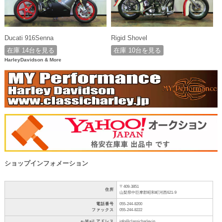
Ducati 916Senna
Rigid Shovel
在庫 14台を見る
在庫 10台を見る
HarleyDavidson & More
ショップインフォメーション
〒409-3851
住所
山梨県中巨摩郡昭和町河西621-9
電話番号
055-244-8200
ファックス
055-244-8222
e-Mail アドレス
info@classicharley.jp