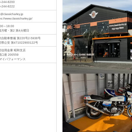
5-244-8200
5-244-8222
o@classicharley.jp
ps://www.classicharley.jp/
:00～18:00
週月曜・第2 第4火曜日
自動車整備 第220号2-5938号
県公安 第471022900122号
梨信用金庫 昭和支店
口座 200559
)マイパフォーマンス