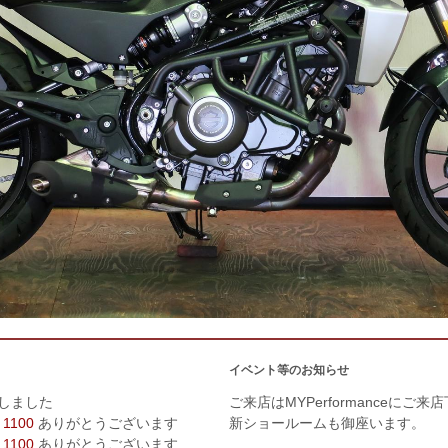
イベント等のお知らせ
しました
ご来店はMYPerformanceにご来
 1100
ありがとうございます
新ショールームも御座います。
 1100
ありがとうございます