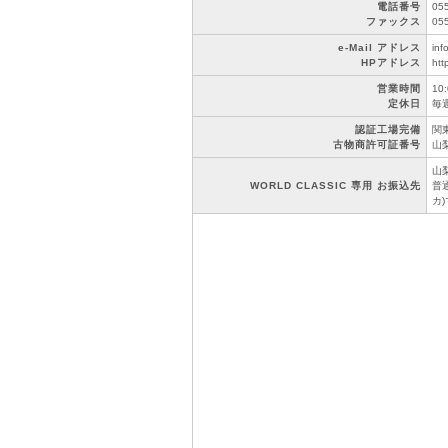
電話番号
05
ファックス
05
e-Mail アドレス
inf
HPアドレス
htt
営業時間
10
定休日
毎
認証工場完備
関東
古物商許可証番号
山梨
山
WORLD CLASSIC 専用 お振込先
普通
カ