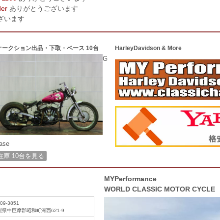
der
ありがとうございます
ざいます
オークション出品・下取・ベース 10台
HarleyDavidson & More
G
ase
在庫 10台を見る
MYPerformance
WORLD CLASSIC MOTOR CYCLE
09-3851
梨県中巨摩郡昭和町河西621-9