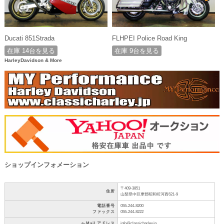
Ducati 851Strada
FLHPEI Police Road King
在庫 14台を見る
在庫 9台を見る
HarleyDavidson & More
ショップインフォメーション
〒409-3851
住所
山梨県中巨摩郡昭和町河西621-9
電話番号
055-244-8200
ファックス
055-244-8222
e-Mail アドレス
info@classicharley.jp