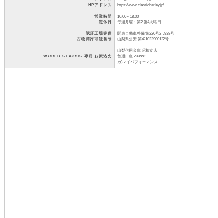
HPアドレス
https://www.classicharley.jp/
営業時間
10:00～18:00
定休日
毎週月曜・第2 第4火曜日
認証工場完備
関東自動車整備 第220号2-5938号
古物商許可証番号
山梨県公安 第471022900122号
山梨信用金庫 昭和支店
WORLD CLASSIC 専用 お振込先
普通口座 200559
カ)マイパフォーマンス