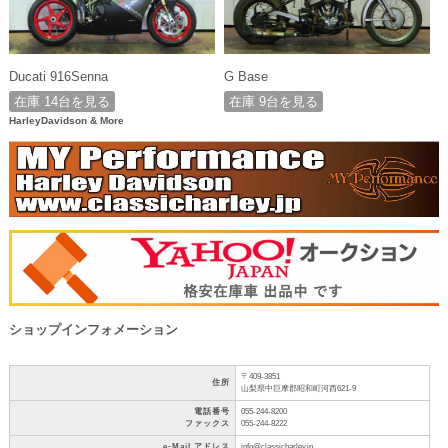
Ducati 916Senna
G Base
在庫 14台を見る
在庫 9台を見る
HarleyDavidson & More
ショップインフォメーション
〒409-3851
住所
山梨県中巨摩郡昭和町河西621-9
電話番号
055-244-8200
ファックス
055-244-8222
e-Mail アドレス
info@classicharley.jp