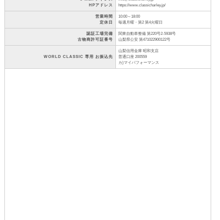
HPアドレス
https://www.classicharley.jp/
営業時間
10:00～18:00
定休日
毎週月曜・第2 第4火曜日
認証工場完備
関東自動車整備 第220号2-5938号
古物商許可証番号
山梨県公安 第471022900122号
山梨信用金庫 昭和支店
WORLD CLASSIC 専用 お振込先
普通口座 200559
カ)マイパフォーマンス