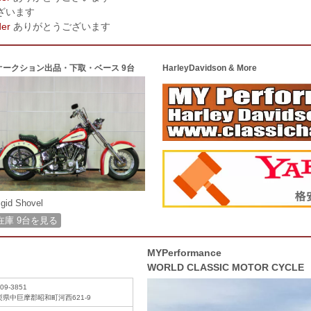
ざいます
der
ありがとうございます
オークション出品・下取・ベース 9台
HarleyDavidson & More
igid Shovel
在庫 9台を見る
MYPerformance
WORLD CLASSIC MOTOR CYCLE
09-3851
梨県中巨摩郡昭和町河西621-9