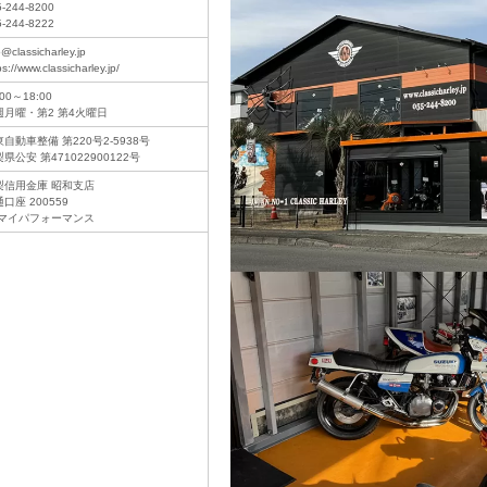
5-244-8200
5-244-8222
o@classicharley.jp
ps://www.classicharley.jp/
:00～18:00
週月曜・第2 第4火曜日
自動車整備 第220号2-5938号
県公安 第471022900122号
梨信用金庫 昭和支店
口座 200559
)マイパフォーマンス