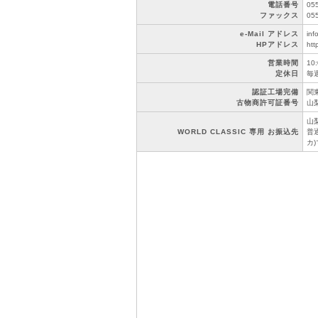
電話番号
05
ファックス
05
e-Mail アドレス
inf
HPアドレス
htt
営業時間
10
定休日
毎
認証工場完備
関東
古物商許可証番号
山梨
山
WORLD CLASSIC 専用 お振込先
普通
カ