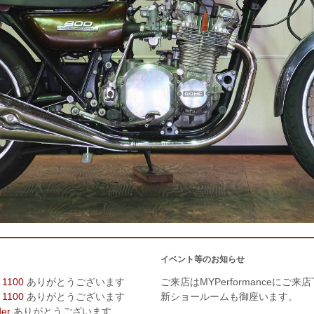
イベント等のお知らせ
 1100
ありがとうございます
ご来店はMYPerformanceにご来
 1100
ありがとうございます
新ショールームも御座います。
der
ありがとうございます