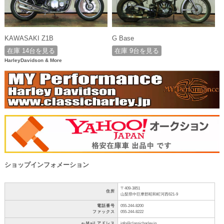
KAWASAKI Z1B
G Base
在庫 14台を見る
在庫 9台を見る
HarleyDavidson & More
ショップインフォメーション
〒409-3851
住所
山梨県中巨摩郡昭和町河西621-9
電話番号
055-244-8200
ファックス
055-244-8222
e-Mail アドレス
info@classicharley.jp