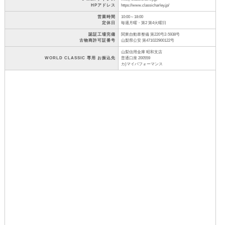
HPアドレス
https://www.classicharley.jp/
営業時間
10:00～18:00
定休日
毎週月曜・第2 第4火曜日
認証工場完備
関東自動車整備 第220号2-5938号
古物商許可証番号
山梨県公安 第471022900122号
山梨信用金庫 昭和支店
WORLD CLASSIC 専用 お振込先
普通口座 200559
カ)マイパフォーマンス