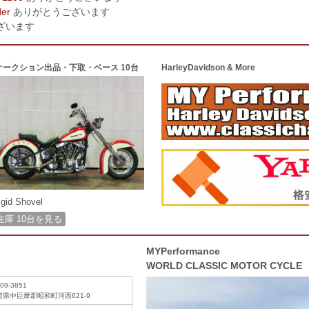
der
ありがとうございます
ざいます
オークション出品・下取・ベース 10台
HarleyDavidson & More
igid Shovel
在庫 10台を見る
MYPerformance
WORLD CLASSIC MOTOR CYCLE
09-3851
梨県中巨摩郡昭和町河西621-9