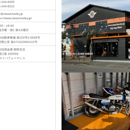
5-244-8200
5-244-8222
o@classicharley.jp
ps://www.classicharley.jp/
:00～18:00
週月曜・第2 第4火曜日
自動車整備 第220号2-5938号
県公安 第471022900122号
梨信用金庫 昭和支店
口座 200559
)マイパフォーマンス