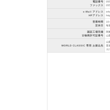
電話番号
05
ファックス
05
e-Mail アドレス
inf
HPアドレス
htt
営業時間
10
定休日
毎
認証工場完備
関東
古物商許可証番号
山梨
山
WORLD CLASSIC 専用 お振込先
普通
カ