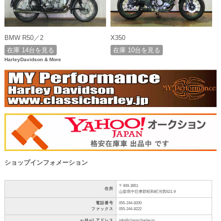
BMW R50／2
X350
在庫 14台を見る
在庫 10台を見る
HarleyDavidson & More
ショップインフォメーション
〒409-3851
住所
山梨県中巨摩郡昭和町河西621-9
電話番号
055-244-8200
ファックス
055-244-8222
e-Mail アドレス
info@classicharley.jp