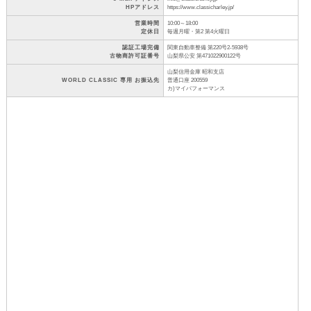
HPアドレス
https://www.classicharley.jp/
営業時間
10:00～18:00
定休日
毎週月曜・第2 第4火曜日
認証工場完備
関東自動車整備 第220号2-5938号
古物商許可証番号
山梨県公安 第471022900122号
山梨信用金庫 昭和支店
WORLD CLASSIC 専用 お振込先
普通口座 200559
カ)マイパフォーマンス