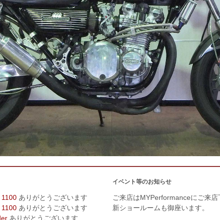
イベント等のお知らせ
 1100
ありがとうございます
ご来店はMYPerformanceにご来
 1100
ありがとうございます
新ショールームも御座います。
der
ありがとうございます