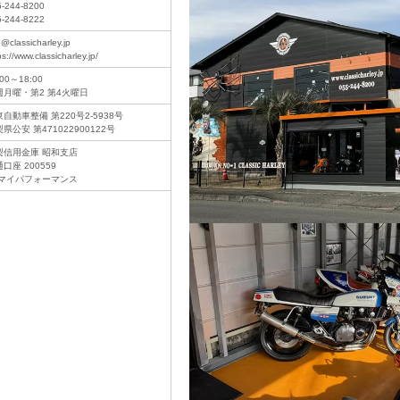
5-244-8200
5-244-8222
o@classicharley.jp
ps://www.classicharley.jp/
:00～18:00
週月曜・第2 第4火曜日
自動車整備 第220号2-5938号
県公安 第471022900122号
梨信用金庫 昭和支店
口座 200559
)マイパフォーマンス