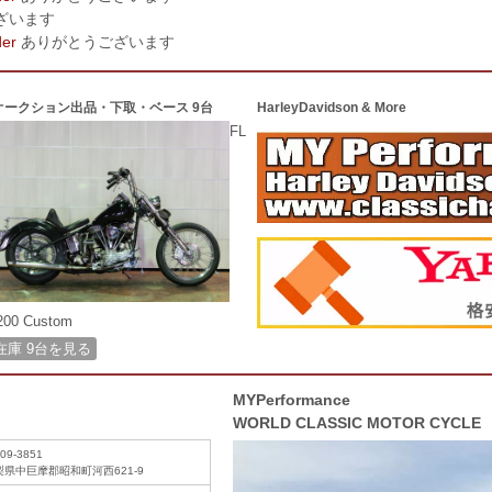
ざいます
der
ありがとうございます
オークション出品・下取・ベース 9台
HarleyDavidson & More
FL
200 Custom
在庫 9台を見る
MYPerformance
WORLD CLASSIC MOTOR CYCLE
09-3851
梨県中巨摩郡昭和町河西621-9