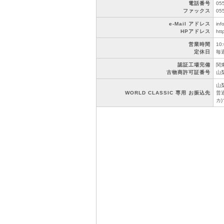
電話番号
05
ファックス
05
e-Mail アドレス
inf
HPアドレス
htt
営業時間
10
定休日
毎
認証工場完備
関東
古物商許可証番号
山梨
山
WORLD CLASSIC 専用 お振込先
普通
カ