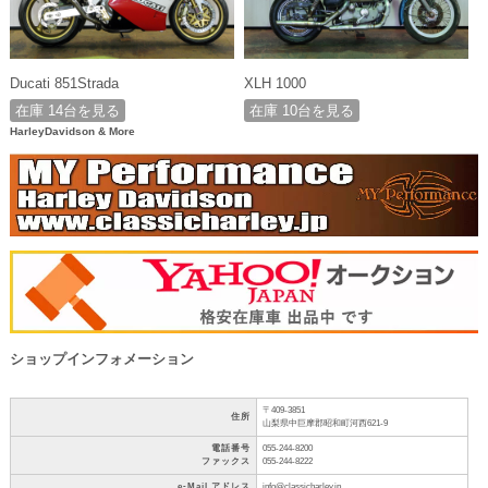
Ducati 851Strada
XLH 1000
在庫 14台を見る
在庫 10台を見る
HarleyDavidson & More
ショップインフォメーション
〒409-3851
住所
山梨県中巨摩郡昭和町河西621-9
電話番号
055-244-8200
ファックス
055-244-8222
e-Mail アドレス
info@classicharley.jp