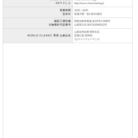
HPアドレス
https://www.classicharley.jp/
営業時間
10:00～18:00
定休日
毎週月曜・第2 第4火曜日
認証工場完備
関東自動車整備 第220号2-5938号
古物商許可証番号
山梨県公安 第471022900122号
山梨信用金庫 昭和支店
WORLD CLASSIC 専用 お振込先
普通口座 200559
カ)マイパフォーマンス