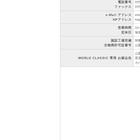
電話番号
05
ファックス
05
e-Mail アドレス
inf
HPアドレス
htt
営業時間
10
定休日
毎
認証工場完備
関東
古物商許可証番号
山梨
山
WORLD CLASSIC 専用 お振込先
普通
カ