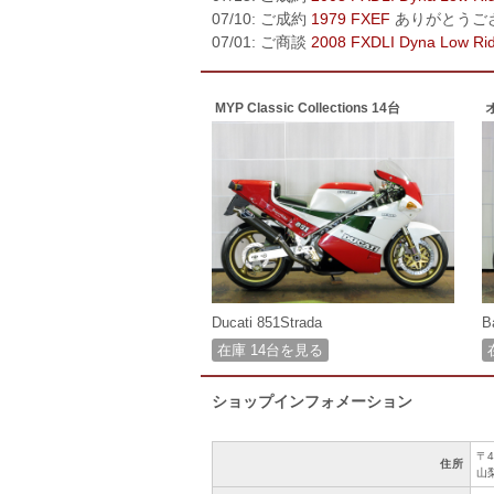
07/10: ご成約
1979 FXEF
ありがとうご
07/01: ご商談
2008 FXDLI Dyna Low Ri
MYP Classic Collections 14台
Ducati 851Strada
B
在庫 14台を見る
ショップインフォメーション
〒4
住所
山