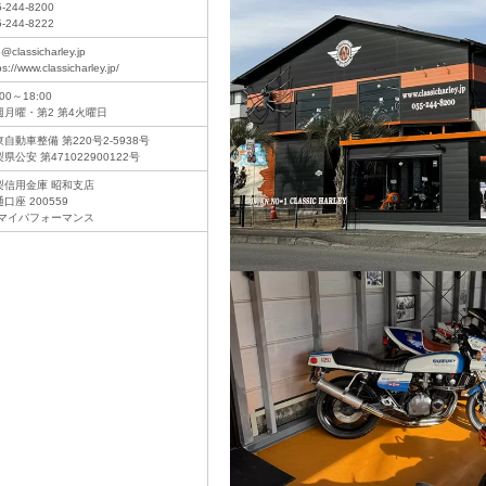
5-244-8200
5-244-8222
o@classicharley.jp
ps://www.classicharley.jp/
:00～18:00
週月曜・第2 第4火曜日
自動車整備 第220号2-5938号
県公安 第471022900122号
梨信用金庫 昭和支店
口座 200559
)マイパフォーマンス