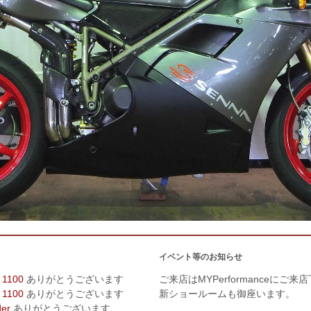
イベント等のお知らせ
 1100
ありがとうございます
ご来店はMYPerformanceにご来
 1100
ありがとうございます
新ショールームも御座います。
der
ありがとうございます