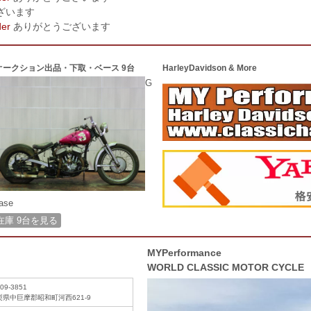
ざいます
der
ありがとうございます
オークション出品・下取・ベース 9台
HarleyDavidson & More
G
ase
在庫 9台を見る
MYPerformance
WORLD CLASSIC MOTOR CYCLE
09-3851
梨県中巨摩郡昭和町河西621-9