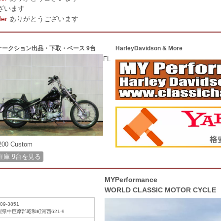
ざいます
der
ありがとうございます
オークション出品・下取・ベース 9台
HarleyDavidson & More
FL
200 Custom
在庫 9台を見る
MYPerformance
WORLD CLASSIC MOTOR CYCLE
09-3851
梨県中巨摩郡昭和町河西621-9