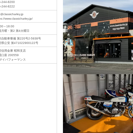
5-244-8200
5-244-8222
o@classicharley.jp
ps://www.classicharley.jp/
:00～18:00
週月曜・第2 第4火曜日
自動車整備 第220号2-5938号
県公安 第471022900122号
梨信用金庫 昭和支店
口座 200559
)マイパフォーマンス