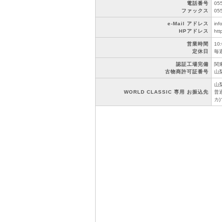
電話番号
05
ファックス
05
e-Mail アドレス
inf
HPアドレス
htt
営業時間
10
定休日
毎
認証工場完備
関東
古物商許可証番号
山梨
山
WORLD CLASSIC 専用 お振込先
普通
カ