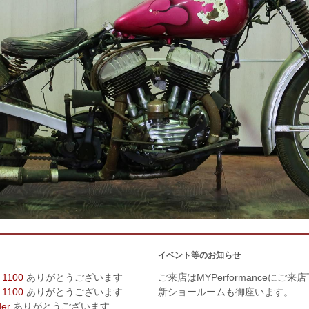
イベント等のお知らせ
 1100
ありがとうございます
ご来店はMYPerformanceにご来
 1100
ありがとうございます
新ショールームも御座います。
der
ありがとうございます