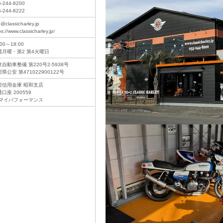
5-244-8200
5-244-8222
o@classicharley.jp
ps://www.classicharley.jp/
:00～18:00
週月曜・第2 第4火曜日
自動車整備 第220号2-5938号
県公安 第471022900122号
梨信用金庫 昭和支店
口座 200559
)マイパフォーマンス