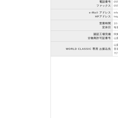
電話番号
05
ファックス
05
e-Mail アドレス
inf
HPアドレス
htt
営業時間
10
定休日
毎
認証工場完備
関東
古物商許可証番号
山梨
山
WORLD CLASSIC 専用 お振込先
普通
カ