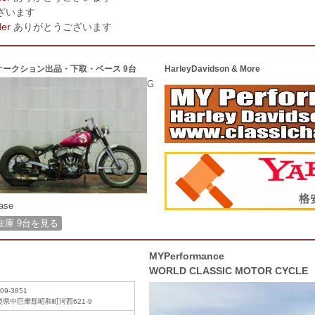
ざいます
der
ありがとうございます
オークション出品・下取・ベース 9台
HarleyDavidson & More
G
ase
在庫 9台を見る
MYPerformance
WORLD CLASSIC MOTOR CYCLE
09-3851
梨県中巨摩郡昭和町河西621-9