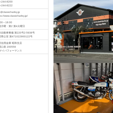
5-244-8200
5-244-8222
o@classicharley.jp
ps://www.classicharley.jp/
:00～18:00
週月曜・第2 第4火曜日
自動車整備 第220号2-5938号
県公安 第471022900122号
梨信用金庫 昭和支店
口座 200559
)マイパフォーマンス