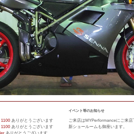
イベント等のお知らせ
 1100
ありがとうございます
ご来店はMYPerformanceにご来
 1100
ありがとうございます
新ショールームも御座います。
der
ありがとうございます