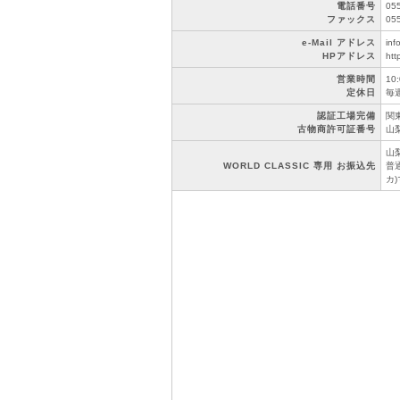
電話番号
05
ファックス
05
e-Mail アドレス
inf
HPアドレス
htt
営業時間
10
定休日
毎
認証工場完備
関東
古物商許可証番号
山梨
山
WORLD CLASSIC 専用 お振込先
普通
カ