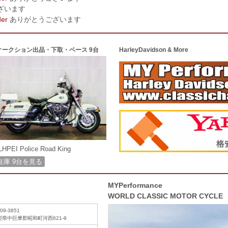
ざいます
der
ありがとうございます
オークション出品・下取・ベース 9台
HarleyDavidson & More
LHPEI Police Road King
在庫 9台を見る
MYPerformance
WORLD CLASSIC MOTOR CYCLE
09-3851
梨県中巨摩郡昭和町河西621-9