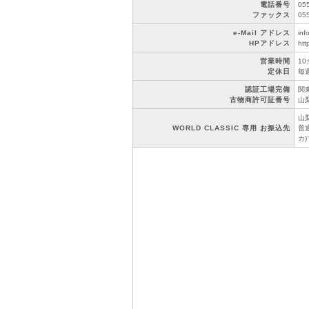
電話番号
05
ファックス
05
e-Mail アドレス
inf
HPアドレス
htt
営業時間
10
定休日
毎
認証工場完備
関東
古物商許可証番号
山梨
山
WORLD CLASSIC 専用 お振込先
普通
カ