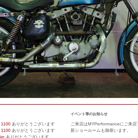
イベント等のお知らせ
 1100
ありがとうございます
ご来店はMYPerformanceにご来
 1100
ありがとうございます
新ショールームも御座います。
der
ありがとうございます