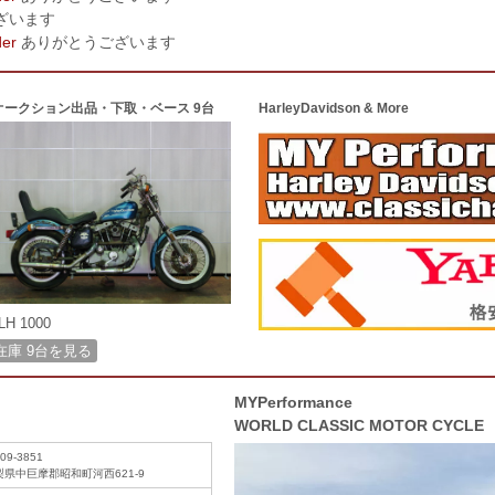
ざいます
der
ありがとうございます
オークション出品・下取・ベース 9台
HarleyDavidson & More
LH 1000
在庫 9台を見る
MYPerformance
WORLD CLASSIC MOTOR CYCLE
09-3851
梨県中巨摩郡昭和町河西621-9