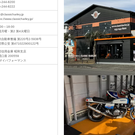
5-244-8200
5-244-8222
o@classicharley.jp
ps://www.classicharley.jp/
:00～18:00
週月曜・第2 第4火曜日
自動車整備 第220号2-5938号
県公安 第471022900122号
梨信用金庫 昭和支店
口座 200559
)マイパフォーマンス