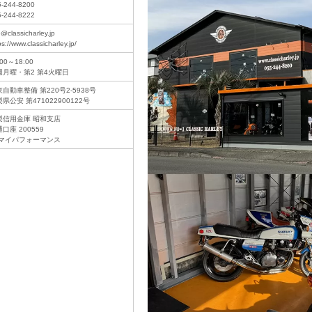
5-244-8200
5-244-8222
o@classicharley.jp
ps://www.classicharley.jp/
:00～18:00
週月曜・第2 第4火曜日
自動車整備 第220号2-5938号
県公安 第471022900122号
梨信用金庫 昭和支店
口座 200559
)マイパフォーマンス