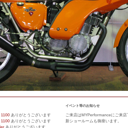
イベント等のお知らせ
 1100
ありがとうございます
ご来店はMYPerformanceにご来
 1100
ありがとうございます
新ショールームも御座います。
der
ありがとうございます