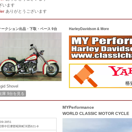
ざいます
der
ありがとうございます
オークション出品・下取・ベース 9台
HarleyDavidson & More
igid Shovel
在庫 9台を見る
MYPerformance
WORLD CLASSIC MOTOR CYCLE
09-3851
梨県中巨摩郡昭和町河西621-9