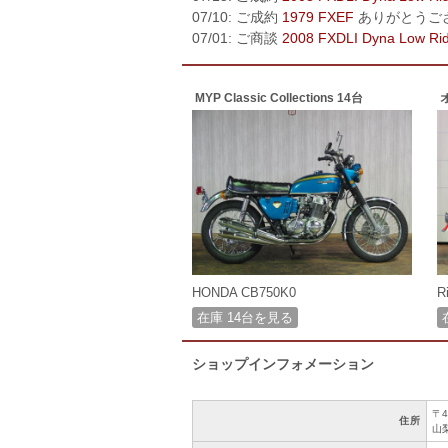
07/10: ご成約
1979 FXEF
ありがとうご
07/01: ご商談
2008 FXDLI Dyna Low Ri
MYP Classic Collections 14台
HONDA CB750K0
R
在庫 14台を見る
ショップインフォメーション
〒4
住所
山