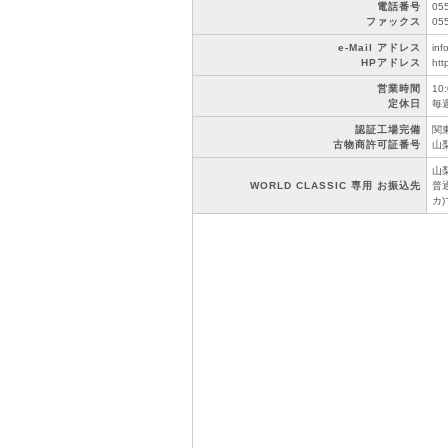
電話番号
05
ファックス
05
e-Mail アドレス
inf
HPアドレス
htt
営業時間
10
定休日
毎
認証工場完備
関東
古物商許可証番号
山梨
山
WORLD CLASSIC 専用 お振込先
普通
カ