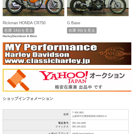
Rickman HONDA CR750
G Base
在庫 14台を見る
在庫 9台を見る
HarleyDavidson & More
ショップインフォメーション
〒409-3851
住所
山梨県中巨摩郡昭和町河西621-9
電話番号
055-244-8200
ファックス
055-244-8222
e-Mail アドレス
info@classicharley.jp