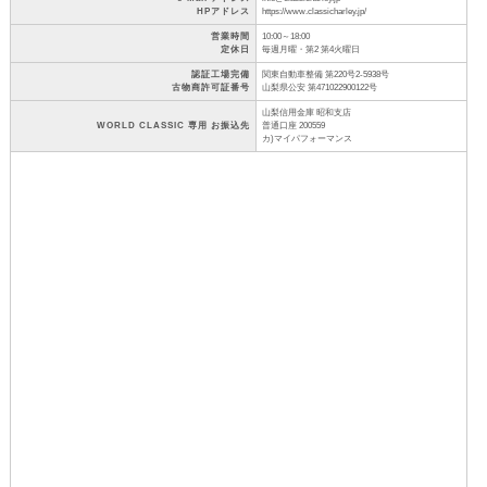
HPアドレス
https://www.classicharley.jp/
営業時間
10:00～18:00
定休日
毎週月曜・第2 第4火曜日
認証工場完備
関東自動車整備 第220号2-5938号
古物商許可証番号
山梨県公安 第471022900122号
山梨信用金庫 昭和支店
WORLD CLASSIC 専用 お振込先
普通口座 200559
カ)マイパフォーマンス