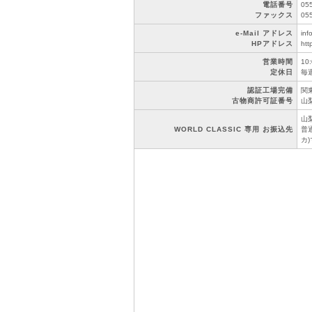
電話番号
05
ファックス
05
e-Mail アドレス
inf
HPアドレス
htt
営業時間
10
定休日
毎
認証工場完備
関東
古物商許可証番号
山梨
山
WORLD CLASSIC 専用 お振込先
普通
カ