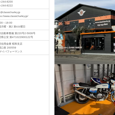
5-244-8200
5-244-8222
o@classicharley.jp
ps://www.classicharley.jp/
:00～18:00
週月曜・第2 第4火曜日
自動車整備 第220号2-5938号
県公安 第471022900122号
梨信用金庫 昭和支店
口座 200559
)マイパフォーマンス