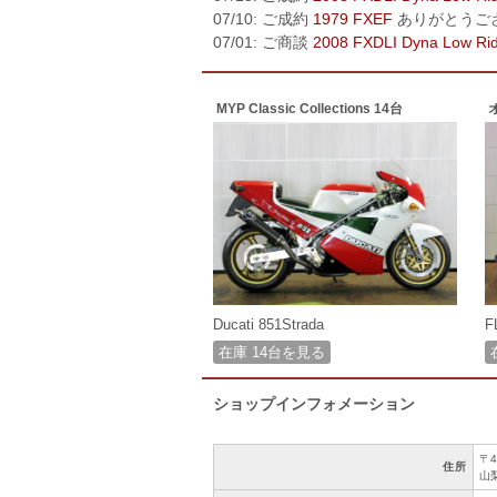
07/10: ご成約
1979 FXEF
ありがとうご
07/01: ご商談
2008 FXDLI Dyna Low Ri
MYP Classic Collections 14台
Ducati 851Strada
F
在庫 14台を見る
ショップインフォメーション
〒4
住所
山