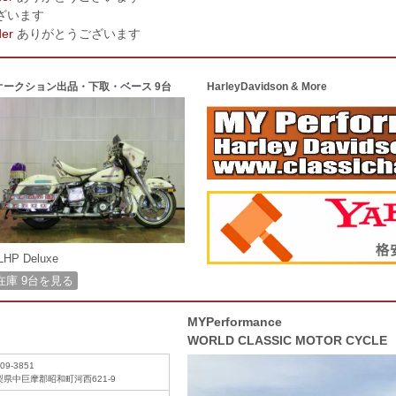
ざいます
der
ありがとうございます
オークション出品・下取・ベース 9台
HarleyDavidson & More
LHP Deluxe
在庫 9台を見る
MYPerformance
WORLD CLASSIC MOTOR CYCLE
09-3851
梨県中巨摩郡昭和町河西621-9