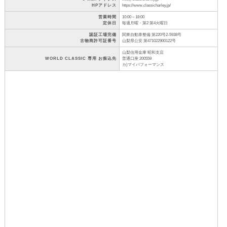
HPアドレス
https://www.classicharley.jp/
営業時間
10:00～18:00
定休日
毎週月曜・第2 第4火曜日
認証工場完備
関東自動車整備 第220号2-5938号
古物商許可証番号
山梨県公安 第471022900122号
山梨信用金庫 昭和支店
WORLD CLASSIC 専用 お振込先
普通口座 200559
カ)マイパフォーマンス