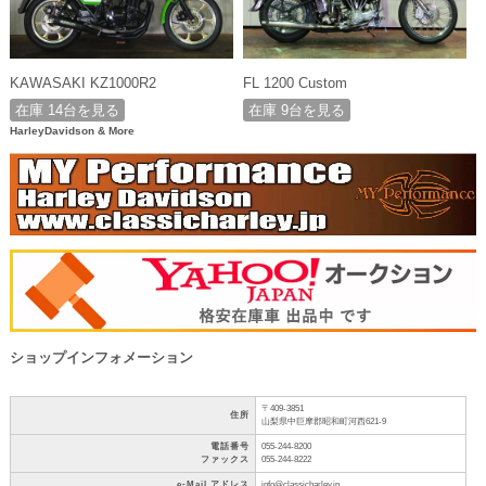
KAWASAKI KZ1000R2
FL 1200 Custom
在庫 14台を見る
在庫 9台を見る
HarleyDavidson & More
ショップインフォメーション
〒409-3851
住所
山梨県中巨摩郡昭和町河西621-9
電話番号
055-244-8200
ファックス
055-244-8222
e-Mail アドレス
info@classicharley.jp