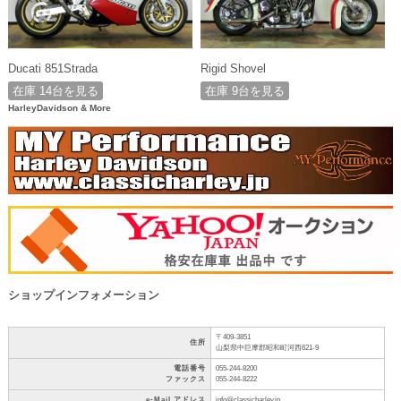
Ducati 851Strada
Rigid Shovel
在庫 14台を見る
在庫 9台を見る
HarleyDavidson & More
ショップインフォメーション
〒409-3851
住所
山梨県中巨摩郡昭和町河西621-9
電話番号
055-244-8200
ファックス
055-244-8222
e-Mail アドレス
info@classicharley.jp