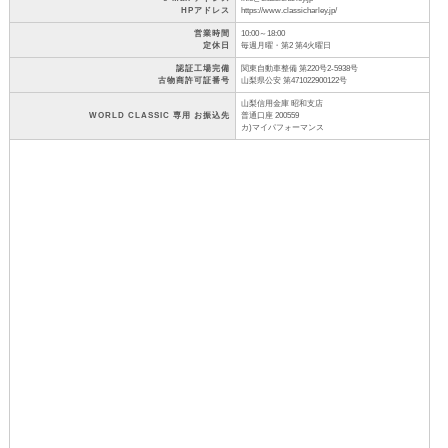
HPアドレス
https://www.classicharley.jp/
営業時間
10:00～18:00
定休日
毎週月曜・第2 第4火曜日
認証工場完備
関東自動車整備 第220号2-5938号
古物商許可証番号
山梨県公安 第471022900122号
山梨信用金庫 昭和支店
WORLD CLASSIC 専用 お振込先
普通口座 200559
カ)マイパフォーマンス