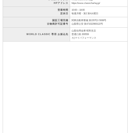
HPアドレス
https://www.classicharley.jp/
営業時間
10:00～18:00
定休日
毎週月曜・第2 第4火曜日
認証工場完備
関東自動車整備 第220号2-5938号
古物商許可証番号
山梨県公安 第471022900122号
山梨信用金庫 昭和支店
WORLD CLASSIC 専用 お振込先
普通口座 200559
カ)マイパフォーマンス