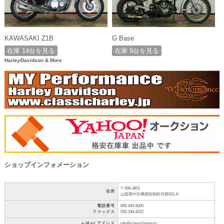
KAWASAKI Z1B
G Base
在庫 14台を見る
在庫 9台を見る
HarleyDavidson & More
ショップインフォメーション
〒409-3851
住所
山梨県中巨摩郡昭和町河西621-9
電話番号
055-244-8200
ファックス
055-244-8222
e-Mail アドレス
info@classicharley.jp