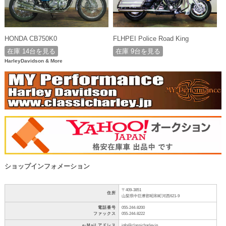
HONDA CB750K0
FLHPEI Police Road King
在庫 14台を見る
在庫 9台を見る
HarleyDavidson & More
ショップインフォメーション
〒409-3851
住所
山梨県中巨摩郡昭和町河西621-9
電話番号
055-244-8200
ファックス
055-244-8222
e-Mail アドレス
info@classicharley.jp