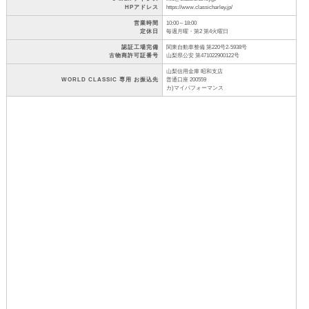
HPアドレス
https://www.classicharley.jp/
営業時間
10:00～18:00
定休日
毎週月曜・第2 第4火曜日
認証工場完備
関東自動車整備 第220号2-5938号
古物商許可証番号
山梨県公安 第471022900122号
山梨信用金庫 昭和支店
WORLD CLASSIC 専用 お振込先
普通口座 200559
カ)マイパフォーマンス