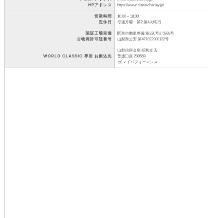
HPアドレス
https://www.classicharley.jp/
営業時間
10:00～18:00
定休日
毎週月曜・第2 第4火曜日
認証工場完備
関東自動車整備 第220号2-5938号
古物商許可証番号
山梨県公安 第471022900122号
山梨信用金庫 昭和支店
WORLD CLASSIC 専用 お振込先
普通口座 200559
カ)マイパフォーマンス