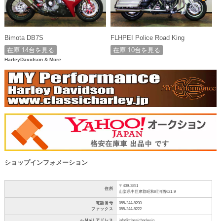
Bimota DB7S
FLHPEI Police Road King
在庫 14台を見る
在庫 10台を見る
HarleyDavidson & More
ショップインフォメーション
〒409-3851
住所
山梨県中巨摩郡昭和町河西621-9
電話番号
055-244-8200
ファックス
055-244-8222
e-Mail アドレス
info@classicharley.jp