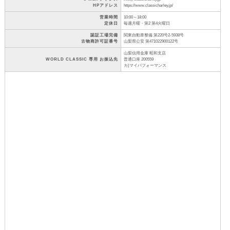
HPアドレス
https://www.classicharley.jp/
営業時間
10:00～18:00
定休日
毎週月曜・第2 第4火曜日
認証工場完備
関東自動車整備 第220号2-5938号
古物商許可証番号
山梨県公安 第471022900122号
山梨信用金庫 昭和支店
WORLD CLASSIC 専用 お振込先
普通口座 200559
カ)マイパフォーマンス