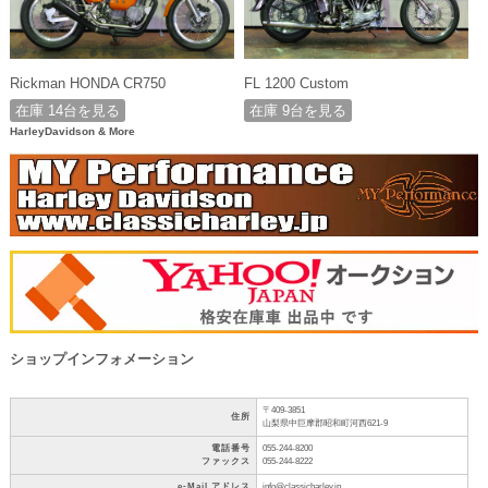
Rickman HONDA CR750
FL 1200 Custom
在庫 14台を見る
在庫 9台を見る
HarleyDavidson & More
ショップインフォメーション
〒409-3851
住所
山梨県中巨摩郡昭和町河西621-9
電話番号
055-244-8200
ファックス
055-244-8222
e-Mail アドレス
info@classicharley.jp