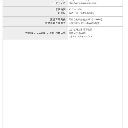
HPアドレス
https://www.classicharley.jp/
営業時間
10:00～18:00
定休日
毎週月曜・第2 第4火曜日
認証工場完備
関東自動車整備 第220号2-5938号
古物商許可証番号
山梨県公安 第471022900122号
山梨信用金庫 昭和支店
WORLD CLASSIC 専用 お振込先
普通口座 200559
カ)マイパフォーマンス