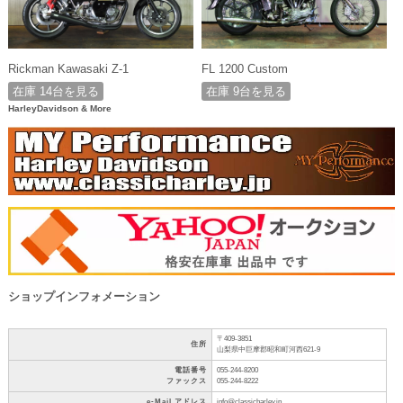
Rickman Kawasaki Z-1
FL 1200 Custom
在庫 14台を見る
在庫 9台を見る
HarleyDavidson & More
ショップインフォメーション
〒409-3851
住所
山梨県中巨摩郡昭和町河西621-9
電話番号
055-244-8200
ファックス
055-244-8222
e-Mail アドレス
info@classicharley.jp