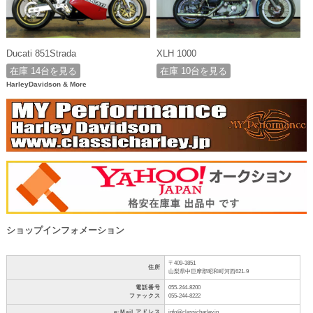
Ducati 851Strada
XLH 1000
在庫 14台を見る
在庫 10台を見る
HarleyDavidson & More
ショップインフォメーション
〒409-3851
住所
山梨県中巨摩郡昭和町河西621-9
電話番号
055-244-8200
ファックス
055-244-8222
e-Mail アドレス
info@classicharley.jp