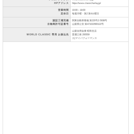
HPアドレス
https://www.classicharley.jp/
営業時間
10:00～18:00
定休日
毎週月曜・第2 第4火曜日
認証工場完備
関東自動車整備 第220号2-5938号
古物商許可証番号
山梨県公安 第471022900122号
山梨信用金庫 昭和支店
WORLD CLASSIC 専用 お振込先
普通口座 200559
カ)マイパフォーマンス